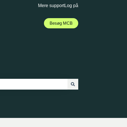
Mere support
Log på
Besøg MCB