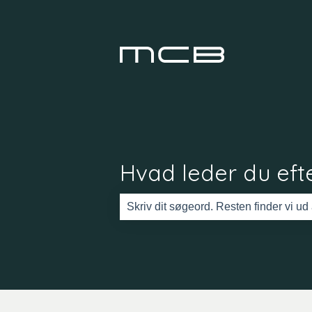
Hvad leder du efte
Der er ingen forslag, da søgefeltet er