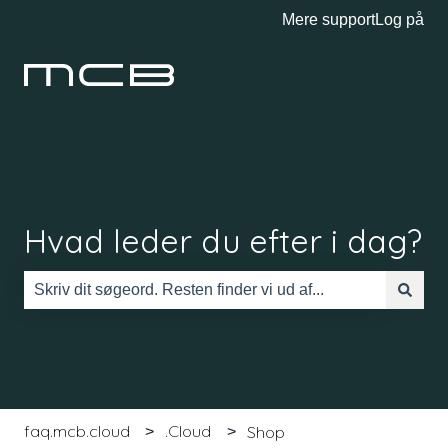
Mere support
Log på
Hvad leder du efter i dag?
Der er ingen forslag, da søgefeltet er tomt.
faq.mcb.cloud
.Cloud
Shop