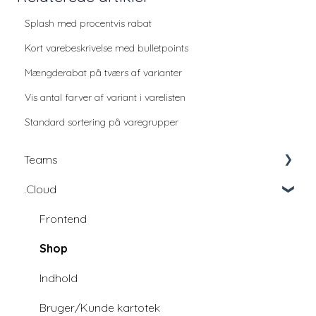
Splash med procentvis rabat
Kort varebeskrivelse med bulletpoints
Mængderabat på tværs af varianter
Vis antal farver af variant i varelisten
Standard sortering på varegrupper
Teams
.Cloud
Education
Education - udviklingsfællesskab
Frontend
Shop
Indhold
Bruger/Kunde kartotek