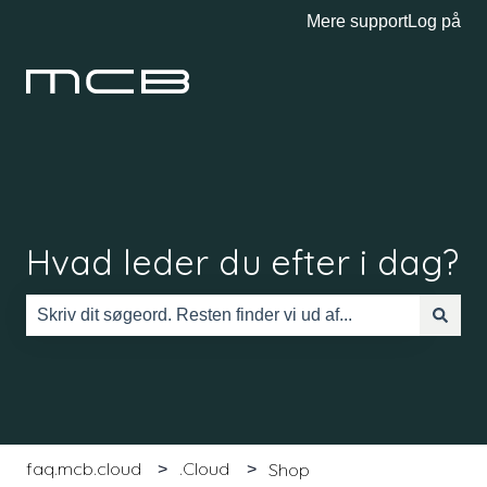
Mere support
Log på
Hvad leder du efter i dag?
Der er ingen forslag, da søgefeltet er tomt.
faq.mcb.cloud
.Cloud
Shop