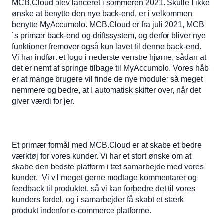
MCB.Cloud blev lanceret i sommeren 2021. Skulle I ikke
ønske at benytte den nye back-end, er i velkommen
benytte MyAccumolo. MCB.Cloud er fra juli 2021, MCB
´s primær back-end og driftssystem, og derfor bliver nye
funktioner fremover også kun lavet til denne back-end.
Vi har indført et logo i nederste venstre hjørne, sådan at
det er nemt af springe tilbage til MyAccumolo. Vores håb
er at mange brugere vil finde de nye moduler så meget
nemmere og bedre, at I automatisk skifter over, når det
giver værdi for jer.
Et primær formål med MCB.Cloud er at skabe et bedre
værktøj for vores kunder. Vi har et stort ønske om at
skabe den bedste platform i tæt samarbejde med vores
kunder. Vi vil meget gerne modtage kommentarer og
feedback til produktet, så vi kan forbedre det til vores
kunders fordel, og i samarbejder få skabt et stærk
produkt indenfor e-commerce platforme.