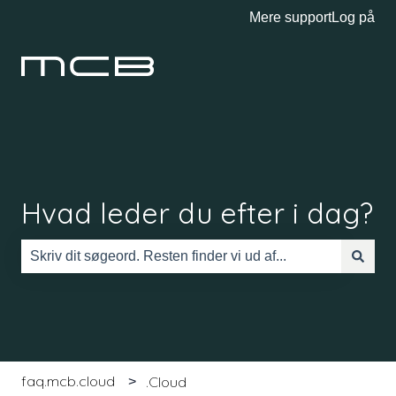
Mere support
Log på
Hvad leder du efter i dag?
Der er ingen forslag, da søgefeltet er tomt.
faq.mcb.cloud
.Cloud