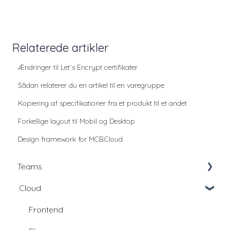
Relaterede artikler
Ændringer til Let´s Encrypt certifikater
Sådan relaterer du en artikel til en varegruppe
Kopiering af specifikationer fra et produkt til et andet
Forkellige layout til Mobil og Desktop
Design framework for MCB.Cloud
Teams
.Cloud
Education
Education - udviklingsfællesskab
Frontend