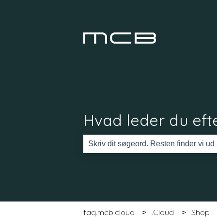
Hvad leder du efte
Der er ingen forslag, da søgefeltet er
faq.mcb.cloud
.Cloud
Shop