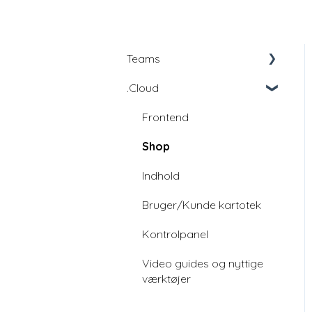
Teams
.Cloud
Education
Education -
Frontend
udviklingsfællesskab
Shop
Indhold
Bruger/Kunde kartotek
Kontrolpanel
Video guides og nyttige
værktøjer