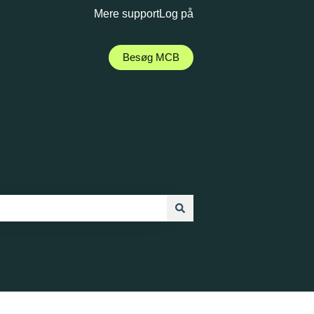
Mere support
Log på
Besøg MCB