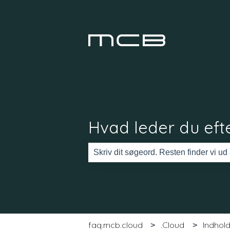
Hvad leder du efte
Der er ingen forslag, da søgefeltet er
faq.mcb.cloud
.Cloud
Indhol