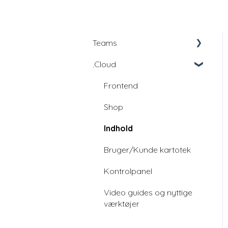
Teams
.Cloud
Education
Education -
Frontend
udviklingsfællesskab
Shop
Indhold
Bruger/Kunde kartotek
Kontrolpanel
Video guides og nyttige
værktøjer