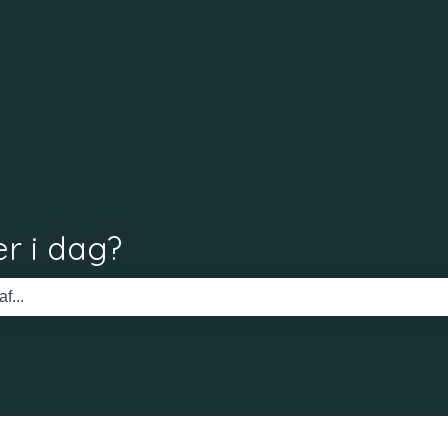
r i dag?
 tomt.
d