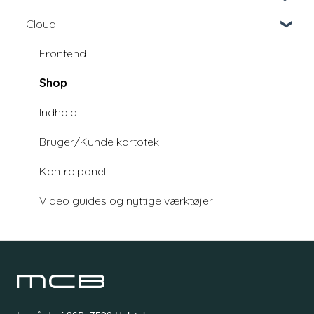
.Cloud
Education
Education - udviklingsfællesskab
Frontend
Shop
Indhold
Bruger/Kunde kartotek
Kontrolpanel
Video guides og nyttige værktøjer