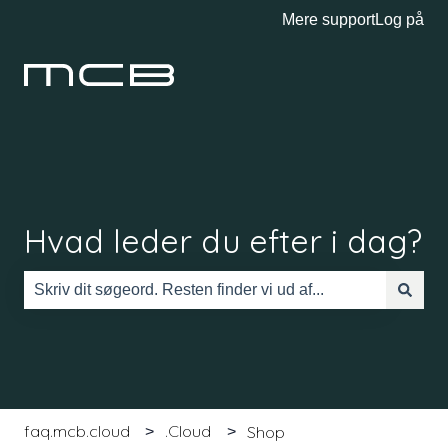
Mere support
Log på
Hvad leder du efter i dag?
Der er ingen forslag, da søgefeltet er tomt.
faq.mcb.cloud
.Cloud
Shop