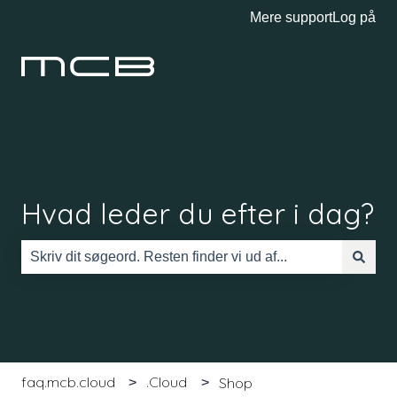
Mere support
Log på
Hvad leder du efter i dag?
Der er ingen forslag, da søgefeltet er tomt.
faq.mcb.cloud
.Cloud
Shop