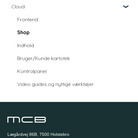
.Cloud
Education
Education - udviklingsfællesskab
Frontend
Shop
Indhold
Bruger/Kunde kartotek
Kontrolpanel
Video guides og nyttige værktøjer
Lægårdvej 86B, 7500 Holstebro